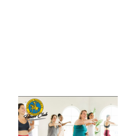
Aktivität Breitensport
– Freude an der Bewegung, dem Spiel, dem
Miteinander in der Gruppe sowie gesundheitliche
Aspekte
Wir treffen uns immer donnerstags
17:30 bis 18:30 Uhr
Turnhalle Rahlstedter Straße 3b
Das Angebot richtet sich an Erwachsene ab 18
Jahre