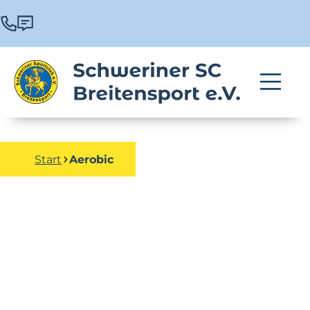
Start
Aerobic
Schweriner Sportclub e. V. – Breitensport
Fitness Club
Unser Aerobic Programm
In der Gruppe mehr erreichen!
Komm zur kostenlosen Probestunde
Halte dich fit!