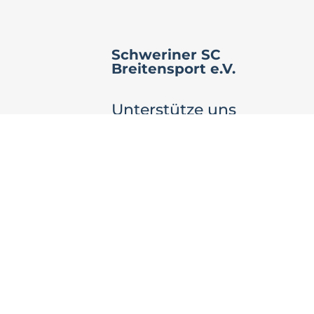
Schweriner SC
Breitensport e.V.
Unterstütze uns
durch deine
Einkäufe.
 C-
Ganz ohne
n
Mehrkosten.
Heide
JETZT SHOP
AUSWÄHLEN
rtssieg