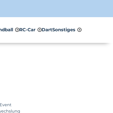
ndball
RC-Car
Dart
Sonstiges
 Event
bwechslung