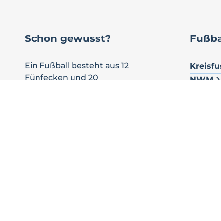
Schon gewusst?
Fußba
Ein Fußball besteht aus 12
Kreisfu
Fünfecken und 20
NWM
Sechsecken. Die
Kreisf
mathematische
Landes
Bezeichnung für diese
geometrische Form nennt
Nordos
sich Ikosaeder. Ein Fußball ist
Fussba
also ein abgestumpfter
Deutsc
Ikosaeder.
Europä
Fussba
Weltfu