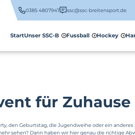
0385 4807947
ssc@ssc-breitensport.de
Start
Unser SSC-B
Fussball
Hockey
Ha
vent
für Zuhause
arty, den Geburtstag, die Jugendweihe oder ein anderes
 mehr sehen? Dann haben wir hier genau die richtige A