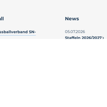
ll
News
05.07.2026
ssballverband SN-
Staffeln 2026/2027
ussballverband WM
fussballverband MV
05.07.2026
Saisonabschluss der
tdeutscher
Jugend des SSC – Ei
llverband
gelungener Tag im 
her Fussball Bund
Park
ischer
llverband
10.06.2026
ssballverband
AH SSC beendet die
Hinrunde mit Auswä